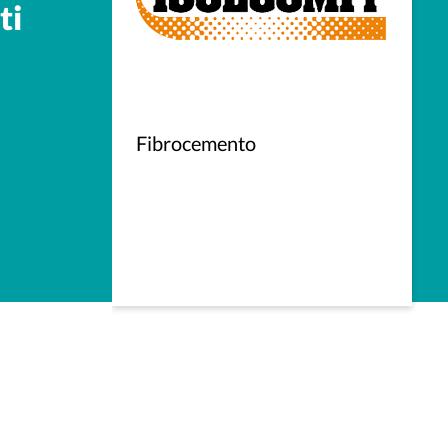
ti
po A
Fibrocemento