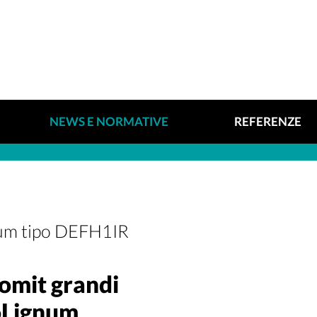
NEWS E NORMATIVE
REFERENZE
um tipo DEFH1IR
omit grandi
oLignum