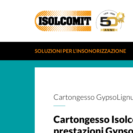
SOLUZIONI PER L’INSONORIZZAZIONE
Cartongesso GypsoLign
Cartongesso Isolc
prestazioni Gyps