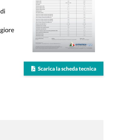
 di
ggiore
Scarica la scheda tecnica